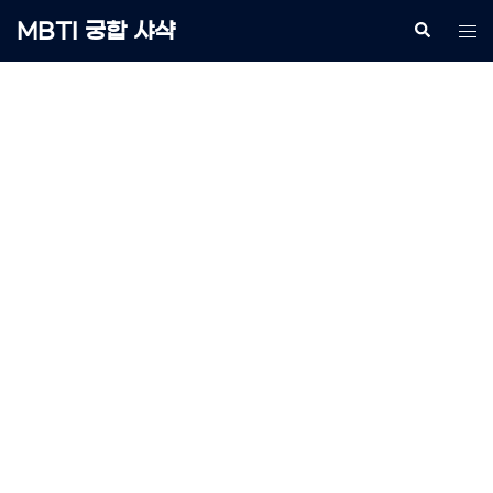
Skip
MBTI 궁합 샤샥
Search
Tog
to
me
content