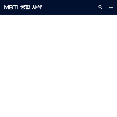
Skip
MBTI 궁합 샤샥
Search
Tog
to
me
content