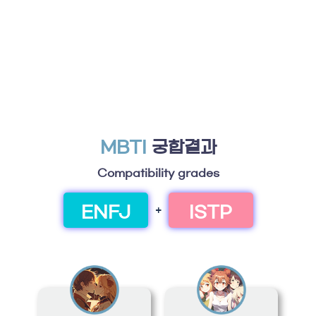
MBTI
궁합결과
Compatibility grades
ENFJ
ISTP
+