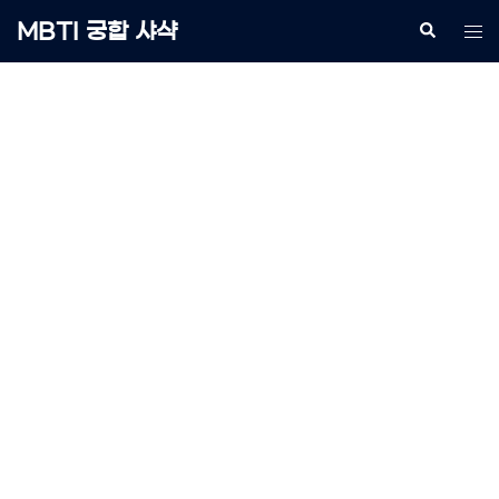
Skip
MBTI 궁합 샤샥
Search
Tog
to
me
content