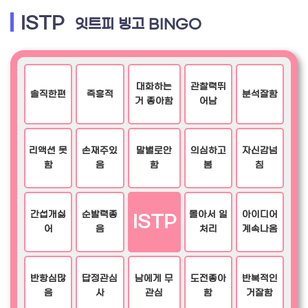
ISTP
잇트피 빙고 BINGO
대화하는
관찰력뛰
솔직한편
즉흥적
분석잘함
거 좋아함
어남
리액션 못
손재주있
말별로안
의심하고
자신감넘
함
음
함
봄
침
간섭개싫
순발력좋
몰아서 일
아이디어
ISTP
어
음
처리
계속나옴
반항심많
답정관심
남에게 무
도전좋아
반복적인
음
사
관심
함
거잘함