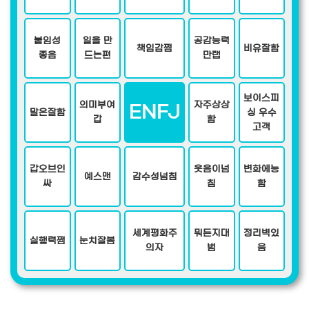
붙임성
일을 만
공감능력
책임감쩜
비유잘함
좋음
드는편
만랩
보이스피
의미부여
자주상상
ENFJ
말은잘함
싱 우수
갑
함
고객
갑오브인
웃음이넘
변화에능
예스맨
감수성넘침
싸
침
함
세계평화주
뭐든지대
정리벽있
실행력쩜
눈치잘봄
의자
범
음