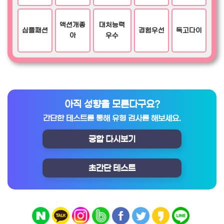
액션개좋
대처능력
심플패션
경험우선
독고다이
아
우수
아직 성향을 모른다구요?
간단한 테스트를 통해 유형 검사를 해보세요.
궁합 다시보기
초간단 테스트