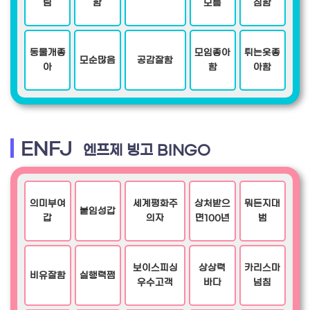
림
함
모름
심함
동물개좋
모임좋아
튀는옷좋
모순많음
공감잘함
아
함
아함
ENFJ
엔프제 빙고 BINGO
의미부여
세계평화주
상처받으
뭐든지대
붙임성갑
갑
의자
면100년
범
보이스피싱
상상력
카리스마
비유잘함
실행력쩜
우수고객
바다
넘침