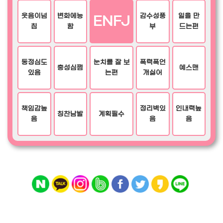
웃음이넘
변화에능
감수성풍
일을 만
ENFJ
침
함
부
드는편
동정심도
눈치를 잘 보
폭력폭언
충성심쩜
예스맨
있음
는편
개싫어
책임감높
정리벽있
인내력높
칭찬남발
계획필수
음
음
음