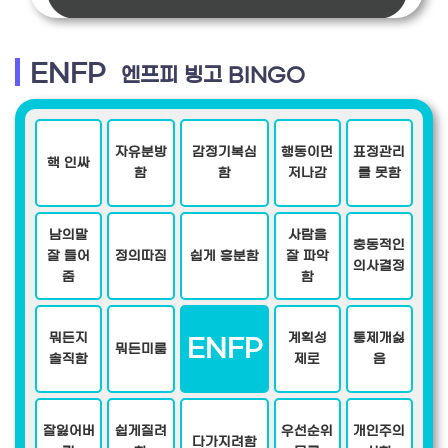
ENFP
엔프피 빙고 BINGO
자유분방
감정기복심
행동이먼
표정관리
핵 인싸
함
함
저나감
를 못함
남의말
사람을
충동적인
잘 들어
정의따짐
쉽게 흥분함
잘 파악
의사결정
줌
함
뭐든지
계획성
통제개싫
ENFP
뭐든미룸
솔직함
제로
음
잘잃어버
쉽게질려
우선순위
개인주의
다가지려함