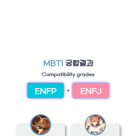
MBTI
궁합결과
Compatibility grades
ENFP
ENFJ
+