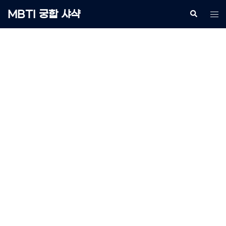
Skip
MBTI 궁합 샤샥
Search
Tog
to
me
content