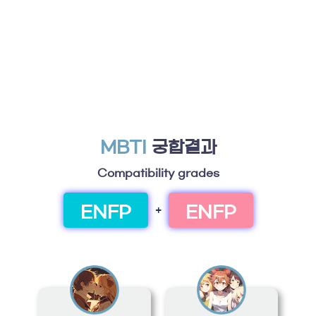
MBTI
궁합결과
Compatibility grades
ENFP
ENFP
+