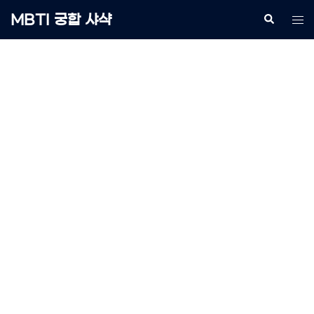
Skip
MBTI 궁합 샤샥
Search
Tog
to
me
content