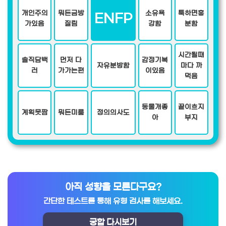
개인주의
뭐든금방
소유욕
툭하면흥
ENFP
가있음
질림
강함
분함
시간될때
솔직담백
먼저 다
감정기복
자유분방함
마다 까
러
가가는편
이있음
먹음
동물개좋
끝이흐지
계획못짬
뭐든미룸
정의의사도
아
부지
아직 성향을 모른다구요?
간단한 테스트를 통해 유형 검사를 해보세요.
궁합 다시보기