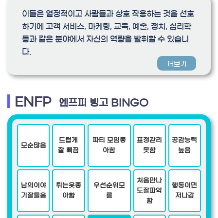
이들은 열정적이고 사람들과 상호 작용하는 것을 선호
하기에 고객 서비스, 마케팅, 교육, 예술, 정치, 심리학
등과 같은 분야에서 자신의 역량을 발휘할 수 있습니
다.
더보기
ENFP
엔프피 빙고 BINGO
드럽게
파티 모임좋
표정관리
공감능력
모순많음
잘 삐짐
아함
못함
높음
처음만나
남의이야
튀는옷좋
우선순위모
행동이먼
도잘파악
기잘들음
아함
름
저나감
함