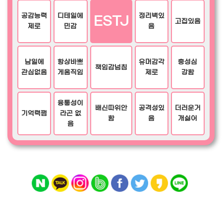
공감능력
디테일에
정리벽있
ESTJ
고집있음
제로
민감
음
남일에
항상바쁘
유머감각
충성심
책임감넘침
관심없음
게움직임
제로
강함
융통성이
배신따위안
공격성있
더러운거
기억력쩜
라곤 없
함
음
개싫어
음