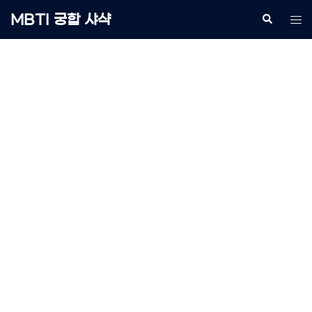
Skip
MBTI 궁합 샤샥
Search
Tog
to
me
content