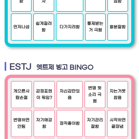
함
자
심함
쉽게질려
통제받는
먼저나섬
다가지려함
흥분잘함
함
거 극혐
ESTJ
엣트제 빙고 BINGO
변명 헛
게으른사
감정표현
자신감만있
지는거못
소리 극
람손절
이 뭐임?
음
참음
혐
변명하면
자기애강
자기관리
시작하면
정직좋아함
안됨
함
잘함
끝장냄