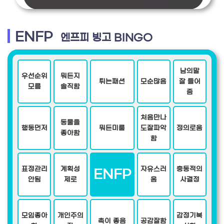
ENFP
엔프피 빙고 BINGO
남의말
우선순위
뭐든지
튀는패션
모순많음
잘 들어
모름
솔직함
줌
처음만나
동물을
행동먼저
뭐든미룸
도잘파악
정의로움
좋아함
함
표정관리
계획성
자유스러
충동적의
ENFP
안됨
제로
움
사결정
모임좋아
개인주의
감정기복
촉이 좋음
공감잘함