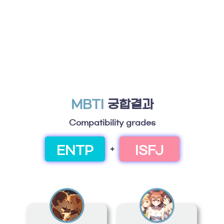
MBTI
궁합결과
Compatibility grades
ENTP
ISFJ
+