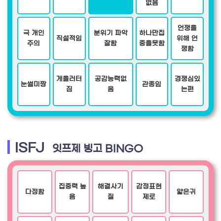
없음
언쟁을
극 개인
분위기 파악
하나만집
직설적임
위해 언
주의
잘함
중을못함
쟁함
게을러터
공감능력없
경쟁심있
눈썰미짱
관종임
짐
음
는편
ISFJ
잇프제 빙고 BINGO
집중력 높
해결사기
감정표현
다정함
얇은귀
음
질
제로