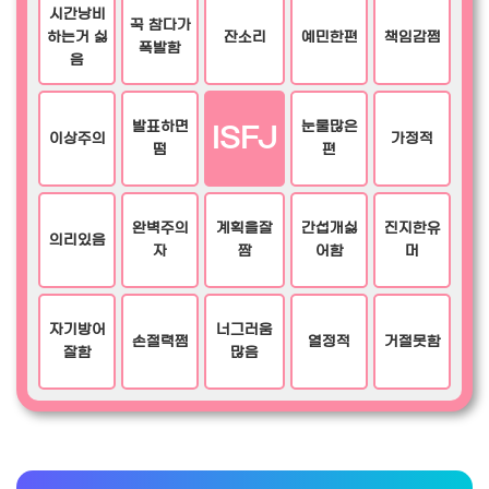
시간낭비
꾹 참다가
하는거 싫
잔소리
예민한편
책임감쩜
폭발함
음
발표하면
눈물많은
ISFJ
이상주의
가정적
떰
편
완벽주의
계획을잘
간섭개싫
진지한유
의리있음
자
짬
어함
머
자기방어
너그러움
손절력쩜
열정적
거절못함
잘함
많음