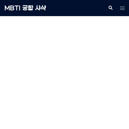
Skip
MBTI 궁합 샤샥
Search
Tog
to
me
content