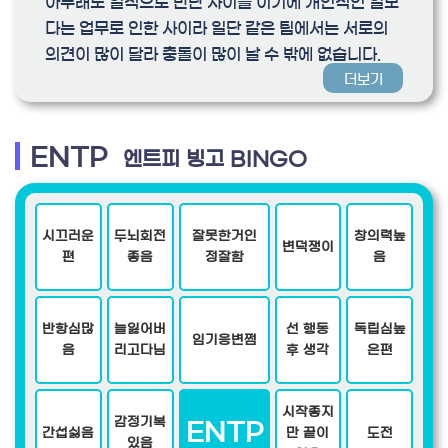
아무래도 일적으로 만난 사이들 이기에 개인적인 일보
다는 업무로 인한 사이라 일단 같은 팀에서는 서로의
의견이 많이 달라 충돌이 많이 날 수 밖에 없습니다.
더보기
ENTP
엔트피 빙고 BINGO
시끄러운
두뇌회전
잘못한거인
창의력높
변덕쟁이
편
좋음
정잘함
음
반항심많
늘잃어버
선 행동
독립심높
임기응변쩜
음
리고다님
후 생각
은편
시작좋지
감정기복
ENTP
간섭싫음
만 끝이
도전
있음