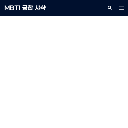
Skip
MBTI 궁합 샤샥
Search
Tog
to
me
content