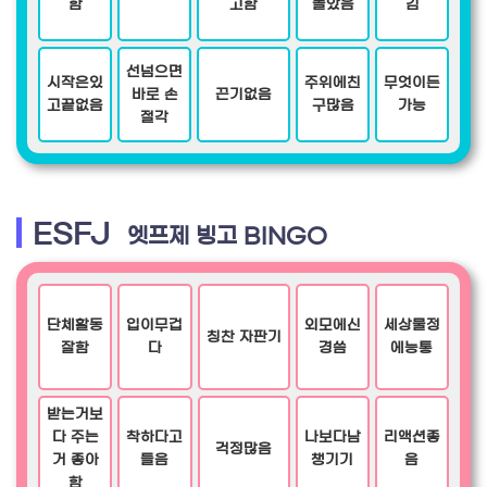
함
고함
놀았음
김
선넘으면
시작은있
주위에친
무엇이든
바로 손
끈기없음
고끝없음
구많음
가능
절각
ESFJ
엣프제 빙고 BINGO
단체활동
입이무겁
외모에신
세상물정
칭찬 자판기
잘함
다
경씀
에능통
받는거보
다 주는
착하다고
나보다남
리액션좋
걱정많음
거 좋아
들음
챙기기
음
함