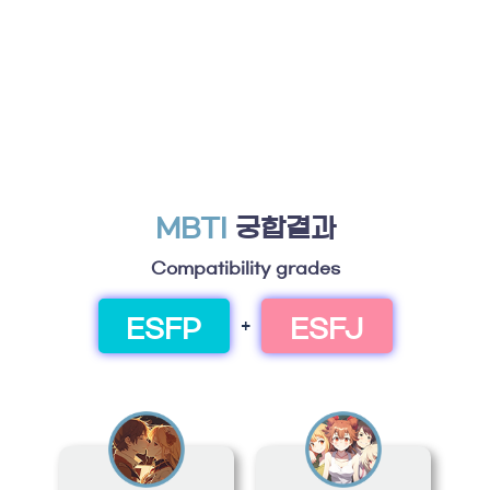
MBTI
궁합결과
Compatibility grades
ESFP
ESFJ
+