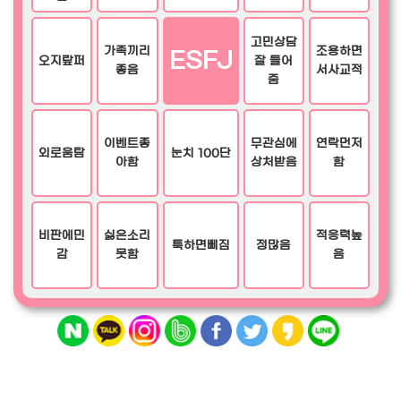
고민상담
가족끼리
조용하면
ESFJ
오지랖퍼
잘 들어
좋음
서사교적
줌
이벤트좋
무관심에
연락먼저
외로움탐
눈치 100단
아함
상처받음
함
비판에민
싫은소리
적응력높
툭하면삐짐
정많음
감
못함
음