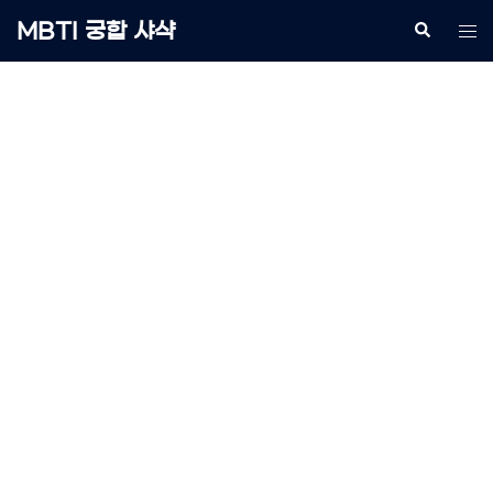
Skip
MBTI 궁합 샤샥
Search
Tog
to
me
content