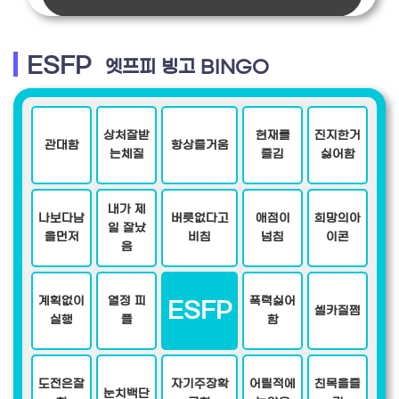
ESFP
엣프피 빙고 BINGO
상처잘받
현재를
진지한거
관대함
항상즐거움
는체질
즐김
싫어함
내가 제
나보다남
버릇없다고
애점이
희망의아
일 잘났
을먼저
비침
넘침
이콘
음
계획없이
열정 피
폭력싫어
ESFP
셀카질쩜
실행
플
함
도전은잘
자기주장확
어릴적에
친목을즐
눈치백단