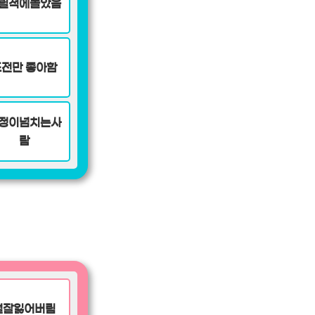
릴적에놀았음
도전만 좋아함
정이넘치는사
람
뭘잘잃어버림