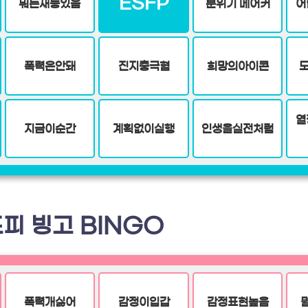
ESFP
뭐든재능있음
분위기 메어커
어
폭력은안돼
진지충극혐
희망의아이콘
열
지금이순간
계획없이실행
인생을실전처럼
피 빙고 BINGO
폭력개싫어
감정이입갑
감정표현높음