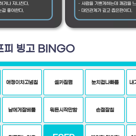
피하거나 지나친다.
– 사람을 기쁘게하는데 쾌감을 느
는걸 좋아한다.
– 대인관계가 깊고 좁은편이다.
프피 빙고 BINGO
애정이차고넘침
셀카질쩜
눈치겁나빠름
내
남에게잘베품
뭐든시작만함
손절잘침