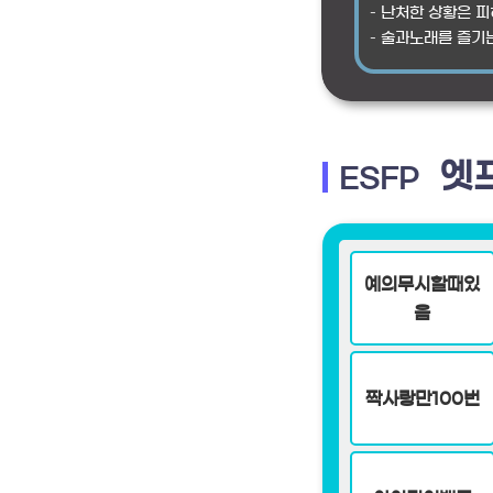
– 난처한 상황은 
– 술과노래를 즐기
엣
ESFP
예의무시할때있
음
짝사랑만100번