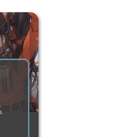
.
.
.