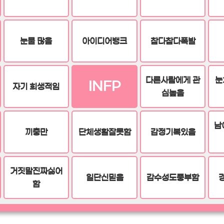
눈물 많음
아이디어뱅크
참다참다폭발
다른사람에게 관
눈
INFP
자기 희생적임
심높음
남
끼충만
단체생활잘못함
감정기복있음
거짓말진짜싫어
일단신믿음
감수성도풍부함
함