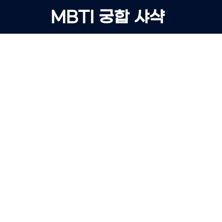
Skip
MBTI 궁합 샤샥
to
content