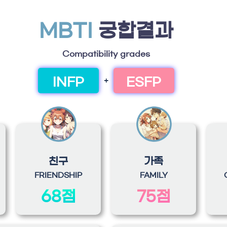
MBTI
궁합결과
Compatibility grades
INFP
ESFP
+
친구
가족
FRIENDSHIP
FAMILY
68점
75점