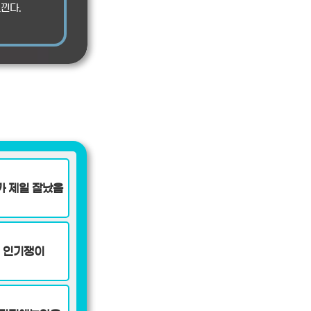
낀다.
가 제일 잘났음
인기쟁이