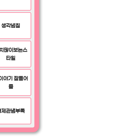
생각넘침
치많이보는스
타일
이야기 잘들어
줌
경제관념부족