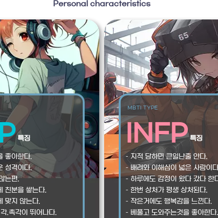
Personal characteristics
MBTI TYPE
P
INFP
특징
특징
을 좋아한다.
– 지적 당하면 큰일난줄 안다.
운 성격이다.
– 배려와 이해심이 넓은 사람이다
않는편.
– 하루에도 감정이 왔다 갔다 한다
게 친분을 쌓는다.
– 한번 상처가 평생 상처된다.
에 맞지 않는다.
– 작은거에도 행복감을 느낀다.
미각.촉각이 뛰어나다.
– 베풀고 도와주는것을 좋아한다