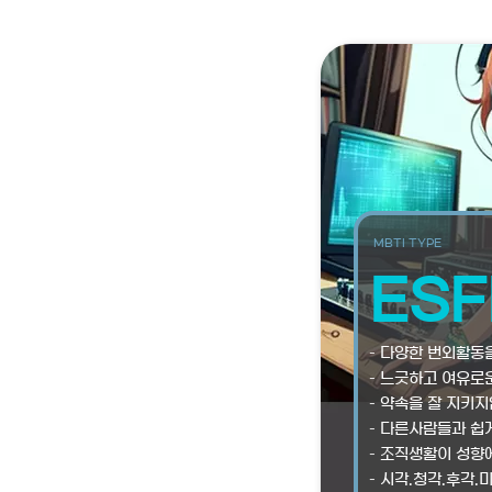
MBTI TYPE
ESF
– 다양한 번외활동
– 느긋하고 여유로
– 약속을 잘 지키지
– 다른사람들과 쉽
– 조직생활이 성향
– 시각.청각.후각.