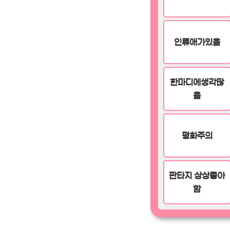
인류애가있음
한마디에생각많
음
평화주의
판타지 상상좋아
함