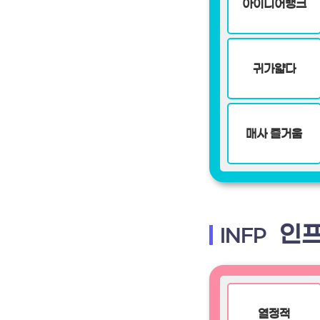
아이디어뱅크
귀가얇다
매사 즐거움
인프
INFP
열정적