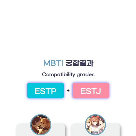
MBTI
궁합결과
Compatibility grades
ESTP
ESTJ
+