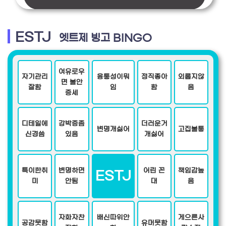
ESTJ
엣트제 빙고 BINGO
여유로우
자기관리
융통성이뭐
정직좋아
외롭지않
면 불안
잘함
임
함
음
증세
디테일에
강박증좀
더러운거
변명개싫어
고집불통
신경씀
있음
개싫어
특이한취
변명하면
어린 꼰
책임감높
ESTJ
미
안됨
대
음
자화자찬
배신따위안
게으른사
공감못함
유머못함