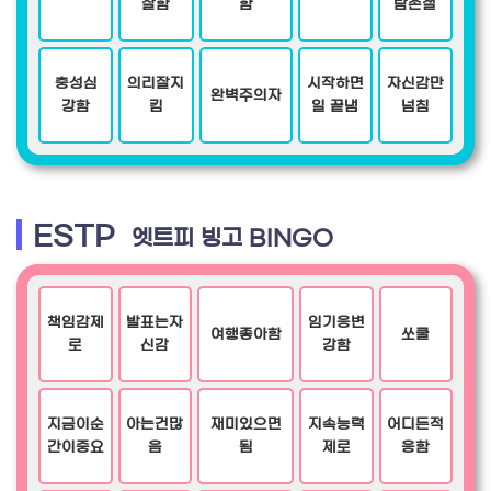
잘함
함
람손절
충성심
의리잘지
시작하면
자신감만
완벽주의자
강함
킴
일 끝냄
넘침
ESTP
엣트피 빙고 BINGO
책임감제
발표는자
임기응변
여행좋아함
쏘쿨
로
신감
강함
지금이순
아는건많
재미있으면
지속능력
어디든적
간이중요
음
됨
제로
응함