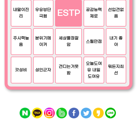
내말이진
우유뷰단
공감능력
선입견없
ESTP
리
극혐
제로
음
주시력높
분위기메
세상물정잘
내기 좋
스릴만점
음
이커
암
아
오늘도여
견디는거못
뭐든지최
갓성비
성인군자
유 내일
함
선
도여유