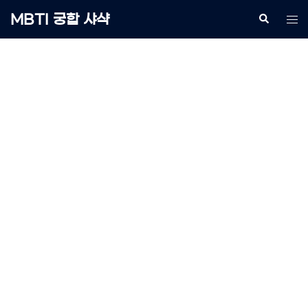
Skip
MBTI 궁합 샤샥
Search
Tog
to
me
content