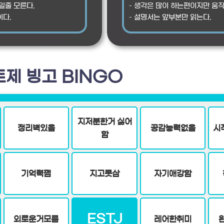
일줄 모른다.
– 생각은 많이 하는편이지만 움
이다.
– 설명서는 앞부분만 읽는다.
제 빙고 BINGO
지저분한거 싫어
정리벽있음
공감능력없음
시
함
기억력쩜
지고못삼
자기애강함
ESTJ
외로운거모름
레어한취미