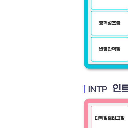
공격성조금
변명안먹힘
인트
INTP
다책임질려고함