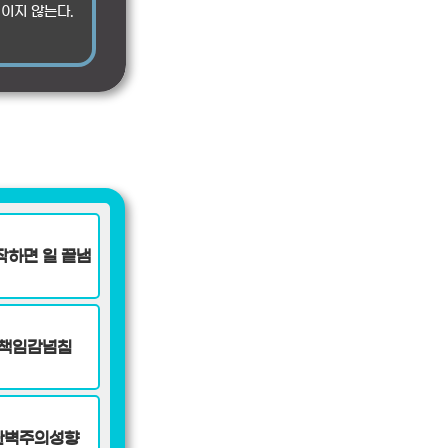
직이지 않는다.
작하면 일 끝냄
책임감넘침
완벽주의성향