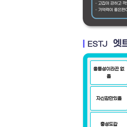
– 고집이 강하고 꺽
– 기억력이 좋은편
엣트
ESTJ
융통성이라곤 없
음
자신감만있음
충성도갑