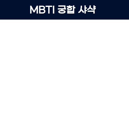
Skip
MBTI 궁합 샤샥
to
content