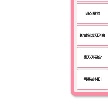
배신못함
반복일상지겨움
혼자가편함
독특한취미