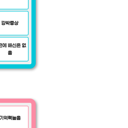
강박증상
전에 배신은 없
음
기억력높음