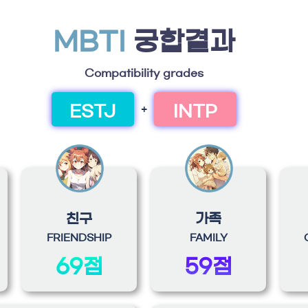
MBTI
궁합결과
Compatibility grades
ESTJ
INTP
+
친구
가족
FRIENDSHIP
FAMILY
69점
59점