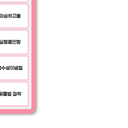
의심하고봄
실행을안함
감수성이넘침
맞춤법 집착