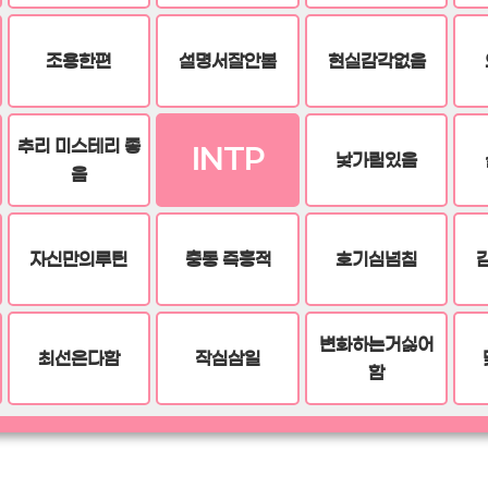
조용한편
설명서잘안봄
현실감각없음
추리 미스테리 좋
INTP
낯가림있음
음
자신만의루틴
충동 즉흥적
호기심넘침
변화하는거싫어
최선은다함
작심삼일
함