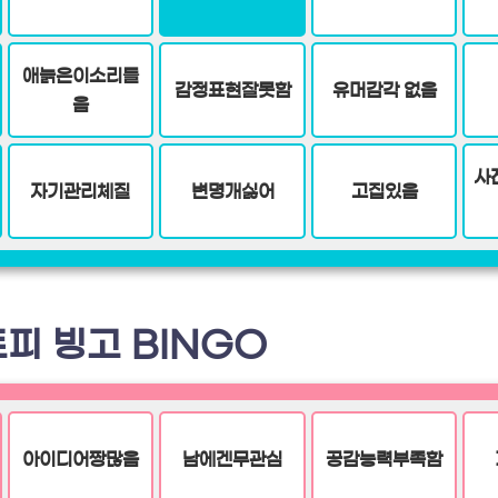
애늙은이소리들
감정표현잘못함
유머감각 없음
음
사
자기관리체질
변명개싫어
고집있음
피 빙고 BINGO
아이디어짱많음
남에겐무관심
공감능력부족함