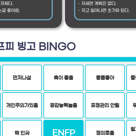
 자체다.
– 자세한 계획은 없다.
는걸 좋아함.
– 자고 일어나면 초기화 된다.
프피 빙고 BINGO
먼저나섬
촉이 좋음
동물좋아
충
개인주의가있음
공감능력높음
표정관리 안됨
쉽
ENFP
핵 인싸
정의로움