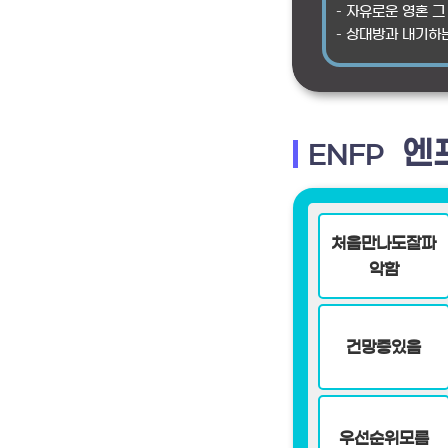
– 자유로운 영혼 그
– 상대방과 내기하
엔
ENFP
처음만나도잘파
악함
건망증있음
우선순위모름