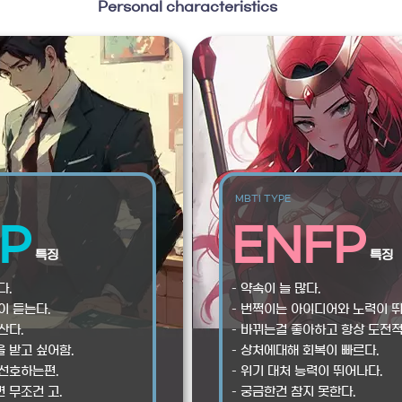
Personal characteristics
MBTI TYPE
P
ENFP
특징
특징
다.
– 약속이 늘 많다.
이 듣는다.
– 번쩍이는 아이디어와 노력이 뛰
산다.
– 바뀌는걸 좋아하고 항상 도전적
을 받고 싶어함.
– 상처에대해 회복이 빠르다.
 선호하는편.
– 위기 대처 능력이 뛰어나다.
 무조건 고.
– 궁금한건 참지 못한다.