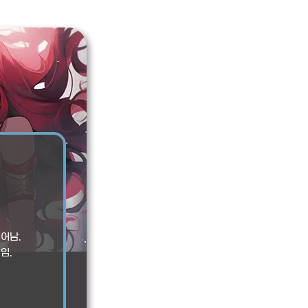
어남.
임.