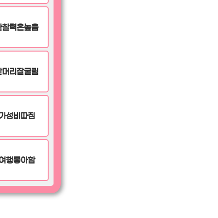
관찰력은높음
잔머리잘굴림
가성비따짐
여행좋아함