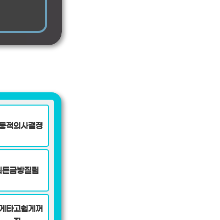
동적의사결정
뭐든금방질림
게타고쉽게꺼