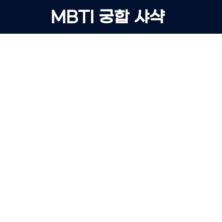
Skip
MBTI 궁합 샤샥
to
content