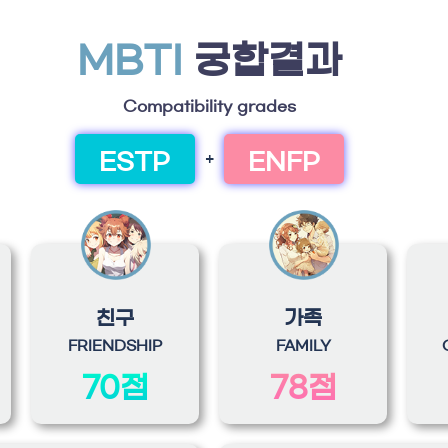
MBTI
궁합결과
Compatibility grades
ESTP
ENFP
+
친구
가족
FRIENDSHIP
FAMILY
70점
78점