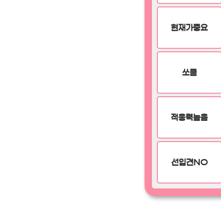
현재가중요
쏘쿨
적응력높음
선입견NO