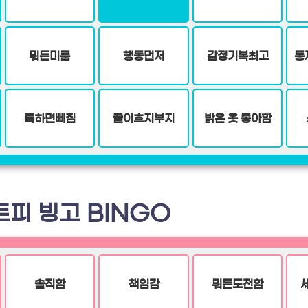
뭐든미룸
행동먼저
감정기복최고
통
툭하면삐짐
끝이흐지부지
밝은 옷 좋아함
트피 빙고 BINGO
솔직함
책임감
뭐든도전함