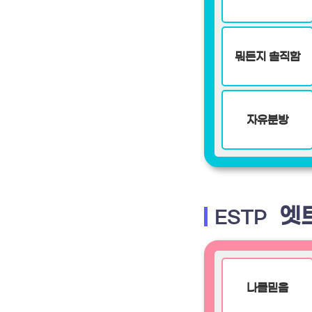
뭐든지 솔직함
자유분방
엣
ESTP
나를믿음