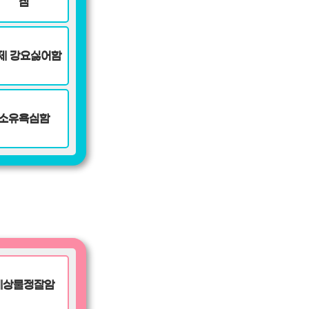
짐
제 강요싫어함
소유욕심함
세상물정잘암