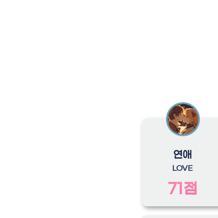
연애
LOVE
71점