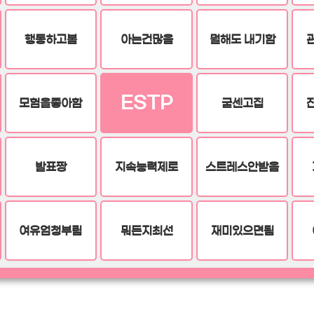
행동하고봄
아는건많음
뭘해도 내기함
ESTP
모험을좋아함
굳센고집
발표짱
지속능력제로
스트레스안받음
여유엄청부림
뭐든지최선
재미있으면됨