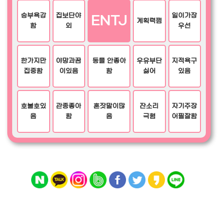
승부욕강
집보단야
일이가장
ENTJ
계획력쩜
함
외
우선
한가지만
야망과꿈
동믈 안좋아
우유부단
지적욕구
집중함
이있음
함
싫어
있음
호불호있
관종좋아
혼잣말이많
잔소리
자기주장
음
함
음
극혐
어필잘함