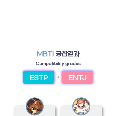
MBTI
궁합결과
Compatibility grades
ESTP
ENTJ
+