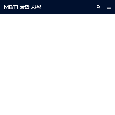
Skip
MBTI 궁합 샤샥
Search
Tog
to
me
content