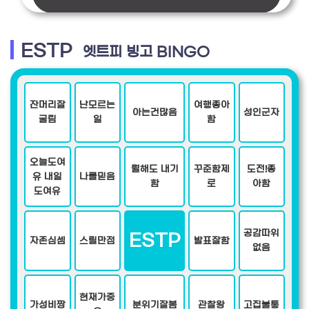
ESTP
엣트피 빙고 BINGO
잔머리잘
난모르는
여행좋아
아는건많음
성인군자
굴림
일
함
오늘도여
뭘해도 내기
꾸준함제
도전!좋
유 내일
나를믿음
함
로
아함
도여유
공감따위
ESTP
자존심셈
스릴만점
발표잘함
없음
현재가중
가성비짱
분위기잘봄
관찰왕
고집불통