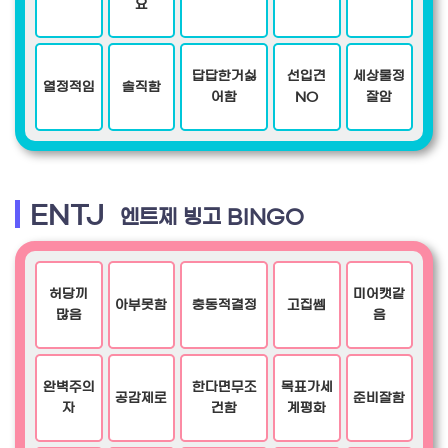
요
답답한거싫
선입견
세상물정
열정적임
솔직함
어함
NO
잘암
ENTJ
엔트제 빙고 BINGO
허당끼
미어캣같
아부못함
충동적결정
고집쎔
많음
음
완벽주의
한다면무조
목표가세
공감제로
준비잘함
자
건함
계평화