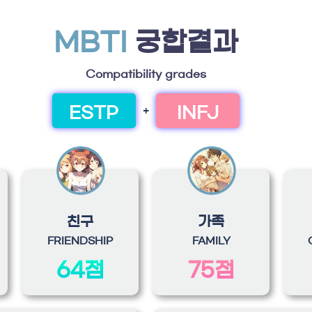
MBTI
궁합결과
Compatibility grades
ESTP
INFJ
+
친구
가족
FRIENDSHIP
FAMILY
64점
75점