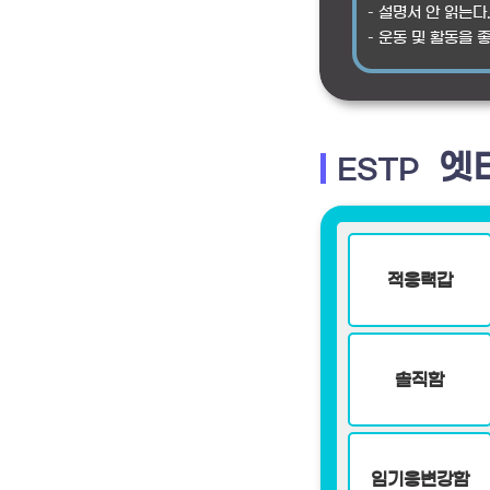
– 설명서 안 읽는다
– 운동 및 활동을 
엣
ESTP
적응력갑
솔직함
임기응변강함