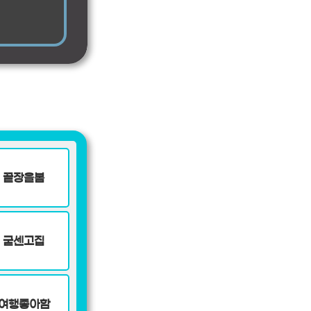
끝장을봄
굳센고집
여행좋아함