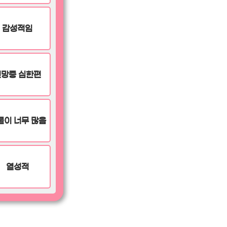
감성적임
건망증 심한편
물이 너무 많음
열성적