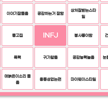
상처잘받는스타
이야기잘들음
공감하는거 잘함
일
INFJ
똥고집
봉사좋아함
폭력
귀가얇음
공감능력높음
눈
애늙은이소리 들
융통성없는편
마이웨이스타일
음