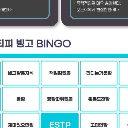
.
– 폭력적인걸 매우 싫어한다.
좋아한다.
– 모든이에게 친절한편이다.
티피 빙고 BINGO
넓고얕은지식
책임감없음
견디는거못함
쿨함
공감따위없음
뭐든도전함
ESTP
재미있으면됨
고민안함