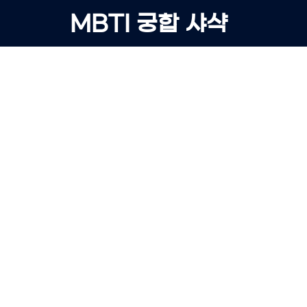
Skip
MBTI 궁합 샤샥
to
content