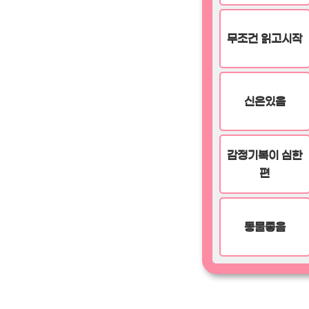
무조건 읽고시작
신은있음
감정기복이 심한
편
동물좋음