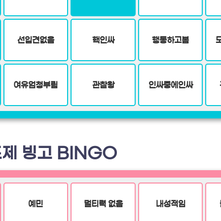
선입견없음
핵인싸
행동하고봄
여유엄청부림
관찰왕
인싸중에인싸
제 빙고 BINGO
예민
멀티력 없음
내성적임