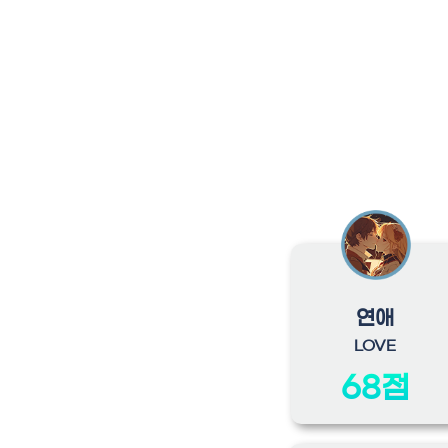
연애
LOVE
68점