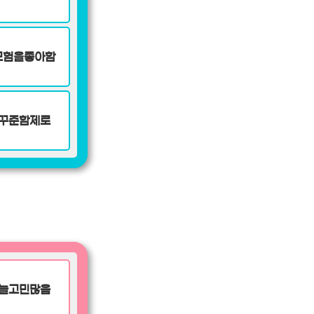
모험을좋아함
꾸준함제로
늘고민많음