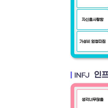
자신을사랑함
가성비 엄청따짐
인프
INFJ
생각너무많음