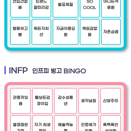
선입견없
트랜드
SO
어디든적
발표체질
음
잘따라감
COOL
응함
행동하고
뭐든지최
지금이중요
책임감없
자존심셈
봄
선
함
음
INFP
인프피 빙고 BINGO
관종끼있
뭘보든감
감수성풍
생각넘침
신앙주의
음
정이입
년
열정많은
자기 희생
예술적능
인류애가
폭력폭언