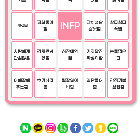
기질
적임
력
있음
싫어함
평화좋아
단체생활
참다참다
INFP
끼많음
함
잘못함
폭발
사람에게
경제관념
칭잔에약
거짓말진
눈물많은
관심많음
없음
함
짜싫어함
편
이해잘해
호기심많
뭘잘잃어
일단들어
감정기복
주는편
음
버림
줌
심한편