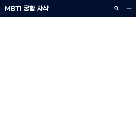
Skip
MBTI 궁합 샤샥
Search
Tog
to
me
content