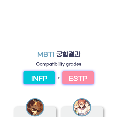
MBTI
궁합결과
Compatibility grades
INFP
ESTP
+