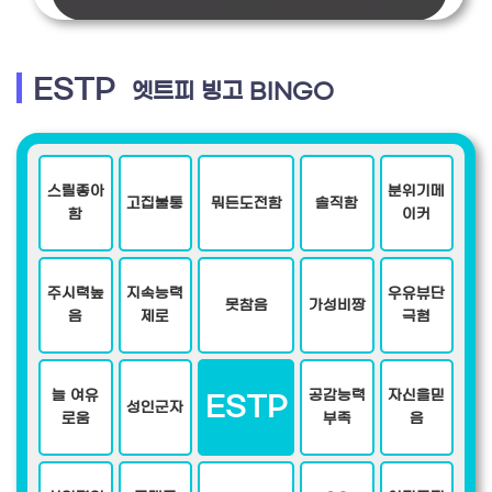
ESTP
엣트피 빙고 BINGO
스릴좋아
분위기메
고집불통
뭐든도전함
솔직함
함
이커
주시력높
지속능력
우유뷰단
못참음
가성비짱
음
제로
극혐
늘 여유
공감능력
자신을믿
ESTP
성인군자
로움
부족
음