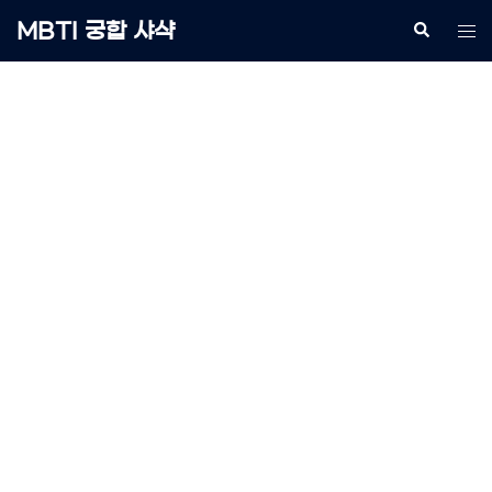
Skip
MBTI 궁합 샤샥
Search
Tog
to
me
content