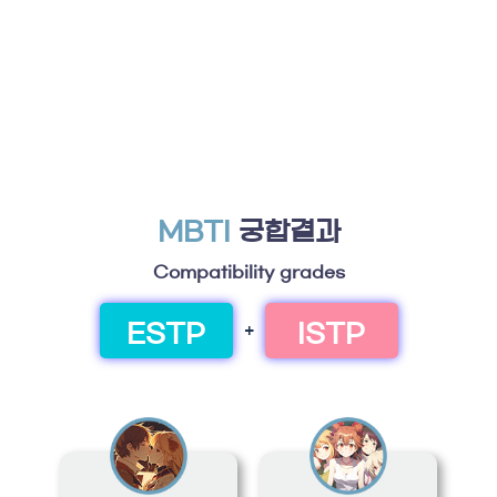
MBTI
궁합결과
Compatibility grades
ESTP
ISTP
+