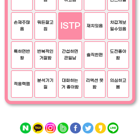
침
하고봄
션스타일
손재주많
뭐든잘고
차갑게보
ISTP
재치있음
음
침
일수있음
툭하면반
반복적인
간섭하면
도전좋아
솔직한편
항
거잘함
큰일남
함
분석가기
대화하는
리액션 못
의심하고
적응력쩜
질
거 좋아함
함
봄