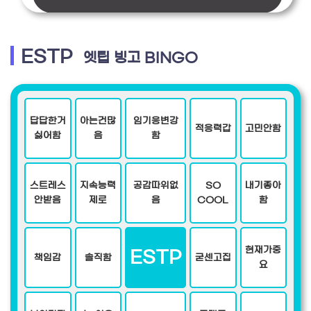
ESTP
엣팁 빙고 BINGO
답답한거
아는건많
임기응변강
적응력갑
고민안함
싫어함
음
함
스트레스
지속능력
공감따위없
SO
내기좋아
안받음
제로
음
COOL
함
현재가중
ESTP
책임감
솔직함
굳센고집
요