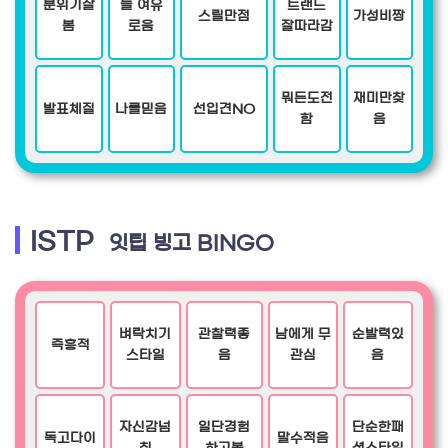
분위기잘
늘 여유
트랜드
스릴만점
가성비짱
봄
로움
잘따라감
뭐든도전
재미만찾
발표체질
나를믿음
선입견NO
함
음
ISTP
잇팁 빙고 BINGO
벼락치기
관찰력좋
남에게 무
순발력있
즉흥적
스타일
음
관심
음
자신감넘
일단경험
단순한패
독고다이
말수적음