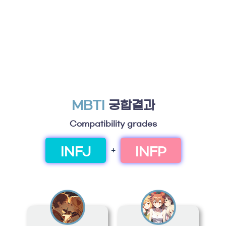
MBTI
궁합결과
Compatibility grades
INFJ
INFP
+