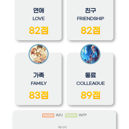
연애
친구
LOVE
FRIENDSHIP
82점
82점
가족
동료
FAMILY
COLLEAGUE
83점
89점