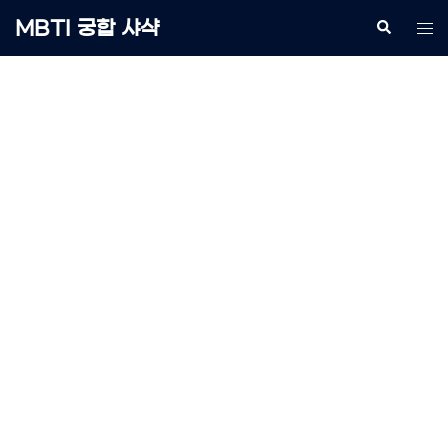
Skip
MBTI 궁합 샤샥
Search
Tog
to
me
content