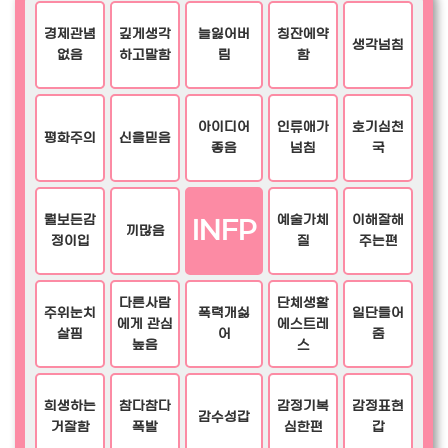
경제관념
깊게생각
늘잃어버
칭잔에약
생각넘침
없음
하고말함
림
함
아이디어
인류애가
호기심천
평화주의
신을믿음
좋음
넘침
국
뭘보든감
예술가체
이해잘해
INFP
끼많음
정이입
질
주는편
다른사람
단체생활
주위눈치
폭력개싫
일단들어
에게 관심
에스트레
살핌
어
줌
높음
스
희생하는
참다참다
감정기복
감정표현
감수성갑
거잘함
폭발
심한편
갑