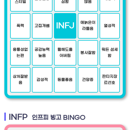
스타일
심함
많음
애늙은이
INFJ
폭력
고집개쎔
열성적
라들음
융통성없
공감능력
뭘해도울
뭐든 섬세
봉사잘함
는편
높음
어버림
함
상처잘받
판타지장
감성적
동물좋음
건망증
음
르선호
INFP
인프피 빙고 BINGO