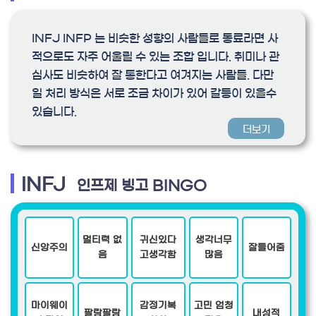
INFJ INFP 는 비슷한 성향의 사람들로 동료라면 사
적으로도 자주 어울릴 수 있는 조합 입니다. 취미나 관
심사도 비슷하여 잘 통한다고 여겨지는 사람들. 다만
일 처리 방식은 서로 조금 차이가 있어 갈등이 있을수
있습니다.
더보기
INFJ
인프제 빙고 BINGO
멀티력 없
귀신있다
생각너무
신앙주의
잘들어줌
음
고생각함
많음
마이웨이
감정기복
고민 엄청
팔랑팔랑
내성적