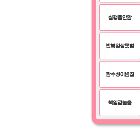
실행을안함
반복일상못함
감수성이넘침
책임감높음