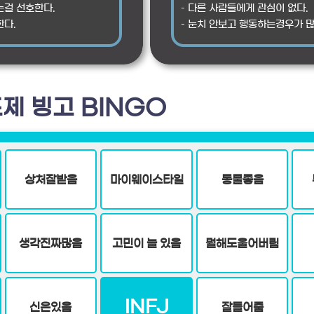
는걸 선호한다.
– 다른 사람들에게 관심이 없다.
한다.
– 눈치 안보고 행동하는경우가 많
제 빙고 BINGO
상처잘받음
마이웨이스타일
동물좋음
생각진짜많음
고민이 늘 있음
뭘해도울어버림
INFJ
신은있음
잘들어줌