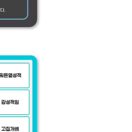
다.
뭐든열성적
감성적임
고집개쎔