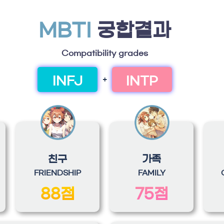
MBTI
궁합결과
Compatibility grades
INFJ
INTP
+
친구
가족
FRIENDSHIP
FAMILY
88점
75점