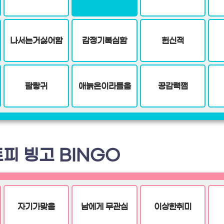
나서는거싫어함
감정기복심함
헌신적
팔랑귀
애늙은이라들음
공감력쩜
피 빙고 BINGO
자기가맞음
남에게 무관심
이상한취미