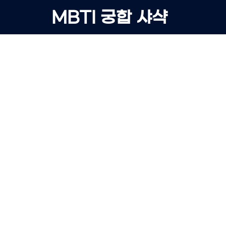
Skip
MBTI 궁합 샤샥
to
content