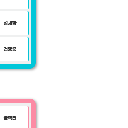
섬세함
건망증
솔직러