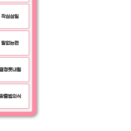
작심삼일
말없는편
결정못내림
맞춤법의식