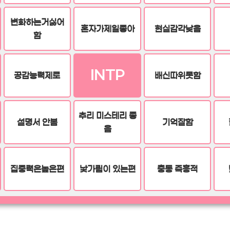
변화하는거싫어
혼자가제일좋아
현실감각낮음
함
INTP
공감능력제로
배신따위못함
추리 미스테리 좋
설명서 안봄
기억잘함
음
집중력은높은편
낯가림이 있는편
충동 즉흥적