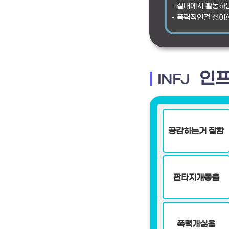
– 실내에서 활동하
– 폭력적인걸 싫어
인프
INFJ
공감하는거 잘함
판타지개좋음
폭력개싫음