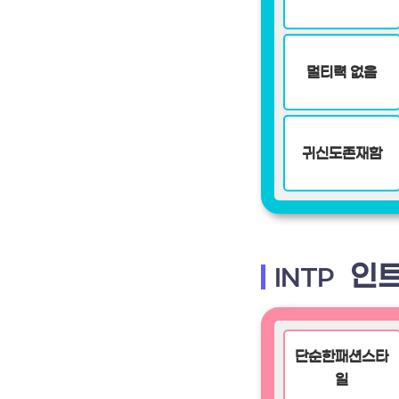
멀티력 없음
귀신도존재함
인트
INTP
단순한패션스타
일