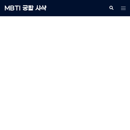
Skip
MBTI 궁합 샤샥
Search
Tog
to
me
content