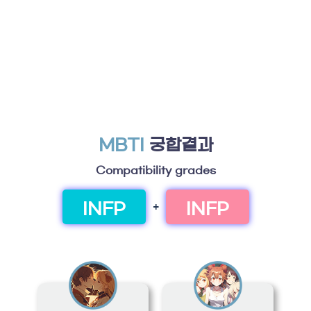
MBTI
궁합결과
Compatibility grades
INFP
INFP
+