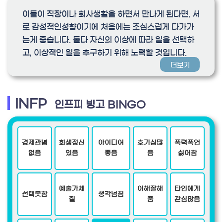
이들이 직장이나 회사생활을 하면서 만나게 된다면, 서
로 감성적인성향이기에 처음에는 조심스럽게 다가가
는게 좋습니다. 둘다 자신의 이상에 따라 일을 선택하
고, 이상적인 일을 추구하기 위해 노력할 것입니다.
더보기
INFP
인프피 빙고 BINGO
경제관념
희생정신
아이디어
호기심많
폭력폭언
없음
있음
좋음
음
싫어함
예술가체
이해잘해
타인에게
선택못함
생각넘침
질
줌
관심많음