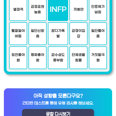
감정표현
인류애가
INFP
열정적
끼충만
높음
넘침
뭘잘잃어
일단신믿
참다가폭
감정이입
일단들어
버림
음
발
갑
줌
칭찬좋아
평화좋아
감수성도
단체생활
거짓말극
함
함
풍부함
힘듦
혐
아직 성향을 모른다구요?
간단한 테스트를 통해 유형 검사를 해보세요.
궁합 다시보기