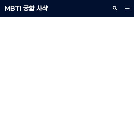
Skip
MBTI 궁합 샤샥
Search
Tog
to
me
content