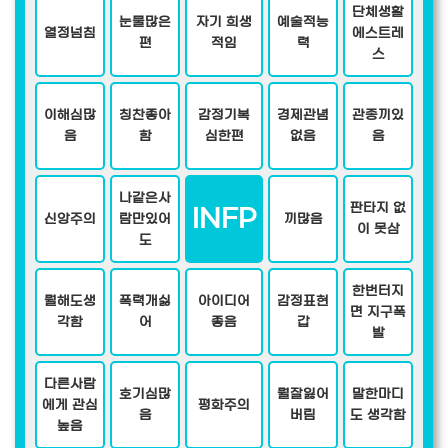
단체생활
눈물많은
자기 희생
예술적능
열정넘침
에스트레
편
적임
력
스
이해심많
칭찬좋아
감정기복
경제관념
관종끼있
음
함
심한편
없음
음
나같은사
판타지 없
INFP
신앙주의
람만있어
끼많음
이 못삼
도
한번터지
뭘해도생
폭력개싫
아이디어
감정표현
면 지구폭
각함
어
좋음
갑
발
다른사람
호기심많
뭘잘잃어
말한마디
에게 관심
평화주의
음
버림
도 생각함
높음