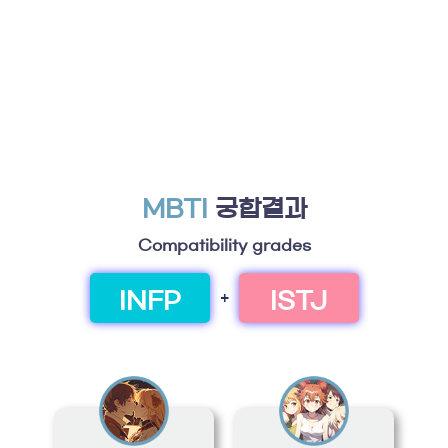
MBTI
궁합결과
Compatibility grades
INFP
ISTJ
+