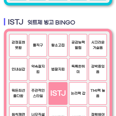
ISTJ
잇트제 빙고 BINGO
감정표현
공감능력
시끄러운
돌직구
황소고집
못함
딸림
거싫음
약속잘지
독특한취
강박증있
인내심갑
법잘지킴
킴
미
음
뭐든최선
주관적인
TMI력 높
ISTJ
논리력 갑
을다함
스타일
음
원칙깨면
너무직설
정확해야