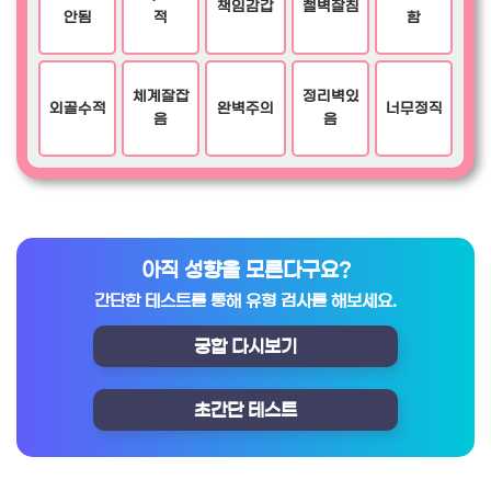
책임감갑
철벽잘침
안됨
적
함
체계잘잡
정리벽있
외골수적
완벽주의
너무정직
음
음
아직 성향을 모른다구요?
간단한 테스트를 통해 유형 검사를 해보세요.
궁합 다시보기
초간단 테스트