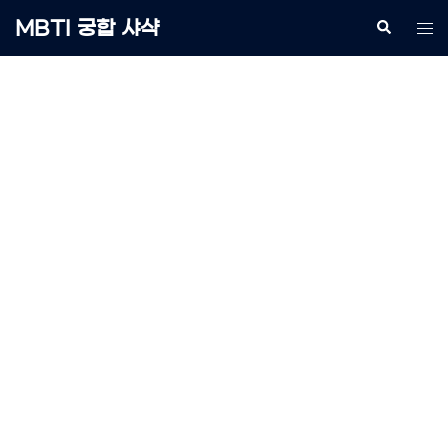
Skip
MBTI 궁합 샤샥
Search
Tog
to
me
content