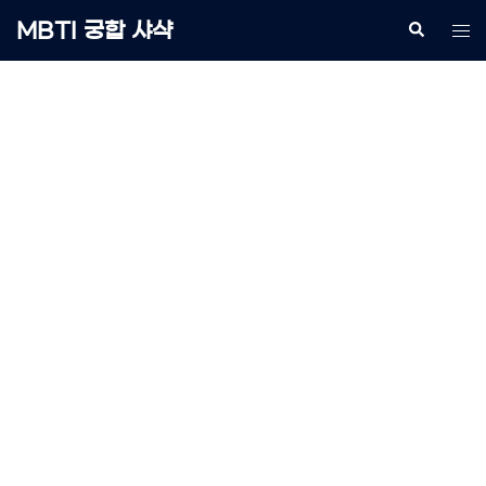
Skip
MBTI 궁합 샤샥
Search
Tog
to
me
content