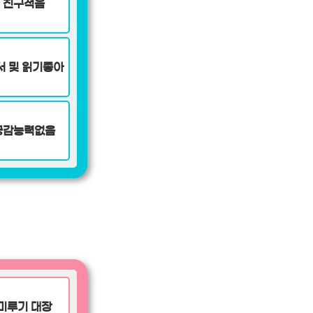
친구적음
서 및 읽기좋아
공감능력없음
미루기 대장