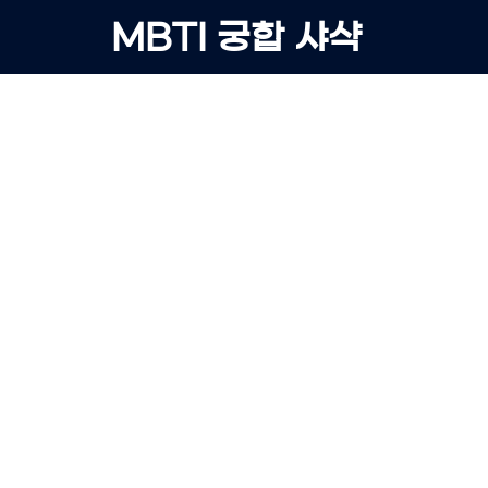
Skip
MBTI 궁합 샤샥
to
content