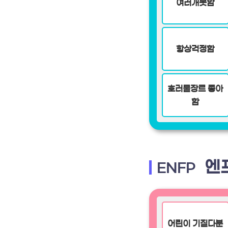
여러개못함
항상걱정함
호러물장르 좋아
함
엔
ENFP
어린이 기질다분