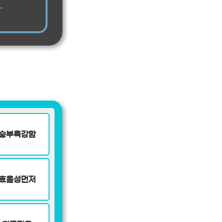
.
승부욕강함
효율성먼저