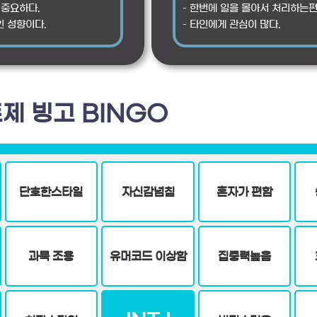
 중요하다.
– 한번에 일을 몰아서 처리하는편
인 성향이다.
– 타인에게 관심이 많다.
제 빙고 BINGO
단호한스타일
자신감넘침
혼자가 편함
과묵 조용
유머코드 이상함
집중력높음