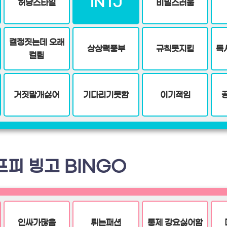
INTJ
허당스타일
비밀스러움
결정짓는데 오래
상상력풍부
규칙못지킴
독
걸림
거짓말개싫어
기다리기못함
이기적임
프피 빙고 BINGO
인싸가많음
튀는패션
통제 강요싫어함