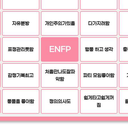
자유분방
개인주의가있음
다가지려함
ENFP
표정관리못함
행동 하고 생각
충
처음만나도잘파
감정기복최고
파티 모임좋아함
악함
쉽게타고쉽게꺼
동물을 좋아함
정의의사도
짐