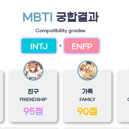
MBTI
궁합결과
Compatibility grades
INTJ
ENFP
+
친구
가족
FRIENDSHIP
FAMILY
95점
90점