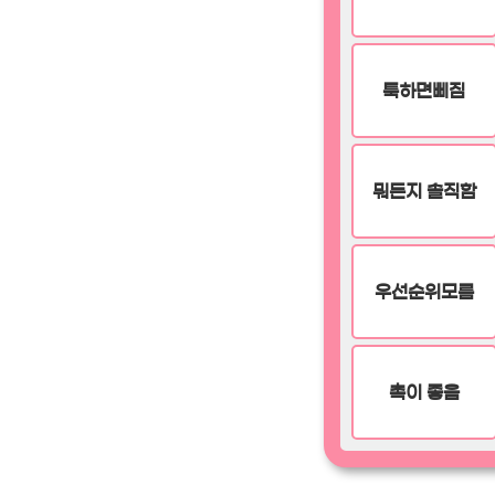
툭하면삐짐
뭐든지 솔직함
우선순위모름
촉이 좋음