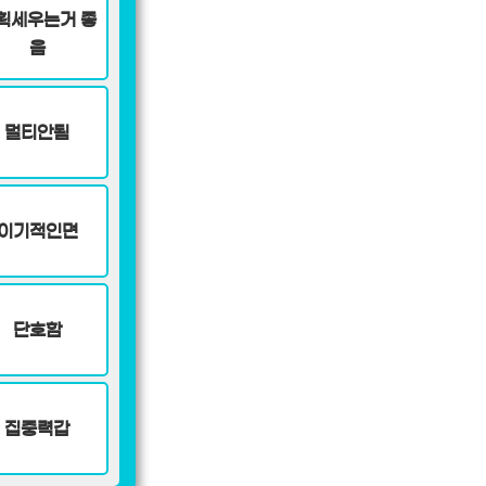
획세우는거 좋
음
멀티안됨
이기적인면
단호함
집중력갑