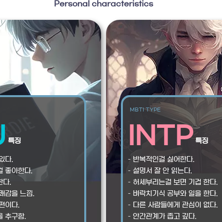
Personal characteristics
MBTI TYPE
J
INTP
특징
특징
있다.
– 반복적인걸 싫어한다.
걸 좋아한다.
– 설명서 잘 안 읽는다.
한다.
– 허세부리는걸 보면 기겁 한다.
쾌감을 느낌.
– 벼락치기식 공부와 일을 한다.
편이다.
– 다른 사람들에게 관심이 없다.
을 추구함.
– 안간관계가 좁고 깊다.