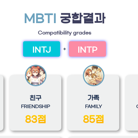
MBTI
궁합결과
Compatibility grades
INTJ
INTP
+
친구
가족
FRIENDSHIP
FAMILY
83점
85점