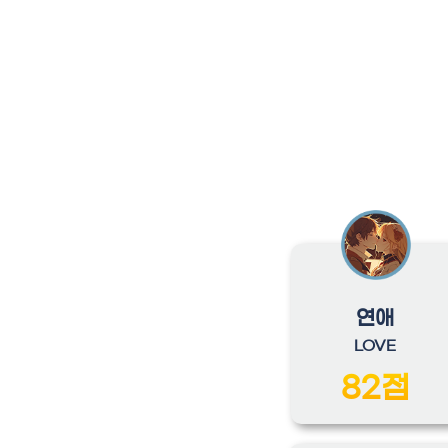
연애
LOVE
82점