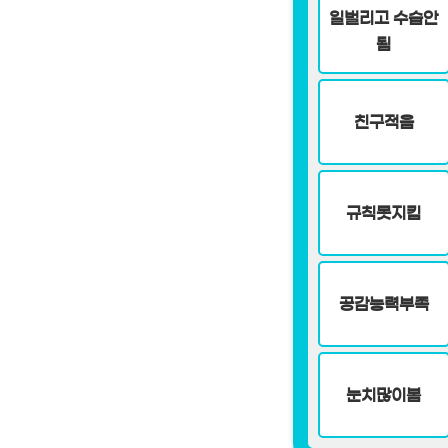
일벌리고 수습안
됨
친구적음
규칙못지킴
공감능력부족
눈치많이봄