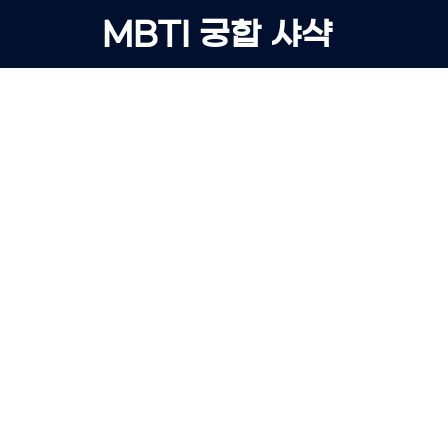
Skip
MBTI 궁합 샤샥
to
content