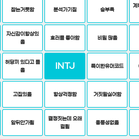
계
참는거못함
분석가기질
승부욕
자신감이항상있
호러물 좋아함
비밀 많음
음
허당끼 있다고 들
INTJ
특이한유머코드
음
고집있음
항상걱정함
거짓말싫어함
결정짓는데 오래
앞뒤안가림
융통성없음
걸림