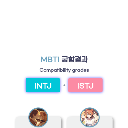
MBTI
궁합결과
Compatibility grades
INTJ
ISTJ
+