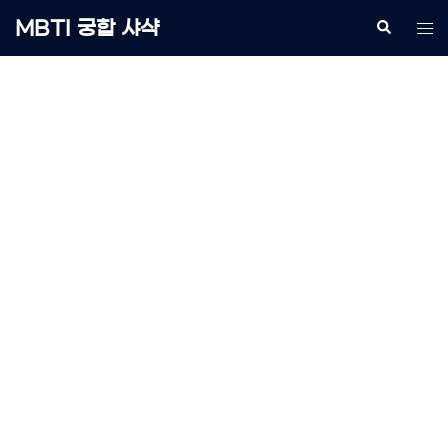
Skip
MBTI 궁합 샤샥
Search
Tog
to
me
content