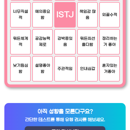
너무직설
예의중요
책임감 많
ISTJ
외골수적
적
함
음
뭐든체계
공감능력
강박증있
뭐든최선
정리하는
적
제로
음
을다함
거 좋아
낮기림심
설명좋아
혼자있는
주관적임
인내심갑
함
함
거좋아
아직 성향을 모른다구요?
간단한 테스트를 통해 유형 검사를 해보세요.