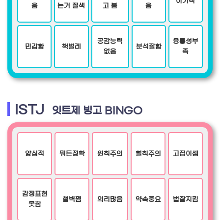
이기적
움
는거 질색
고 봄
음
공감능력
융통성부
민감함
책벌레
분석잘함
없음
족
ISTJ
잇트제 빙고 BINGO
양심적
뭐든정확
윈칙주의
철칙주의
고집이셈
감정표현
철벽쩜
의리많음
약속중요
법잘지킴
못함