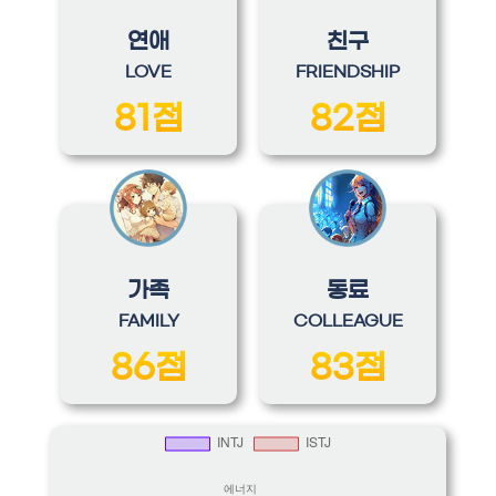
연애
친구
LOVE
FRIENDSHIP
81점
82점
가족
동료
FAMILY
COLLEAGUE
86점
83점