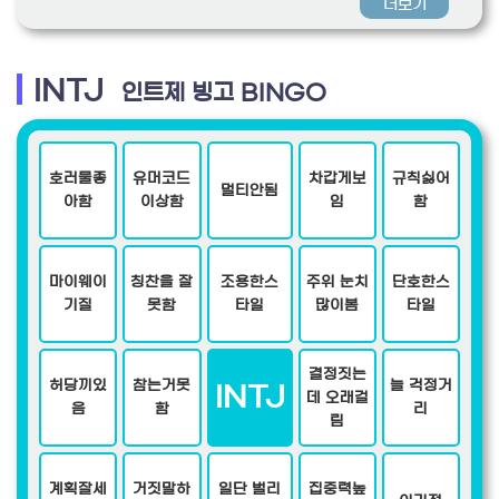
더보기
INTJ
인트제 빙고 BINGO
호러물좋
유머코드
차갑게보
규칙싫어
멀티안됨
아함
이상함
임
함
마이웨이
칭찬을 잘
조용한스
주위 눈치
단호한스
기질
못함
타일
많이봄
타일
결정짓는
허당끼있
참는거못
늘 걱정거
INTJ
데 오래걸
음
함
리
림
계획잘세
거짓말하
일단 벌리
집중력높