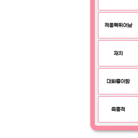
적응력뛰어남
재치
대화좋아함
즉흥적