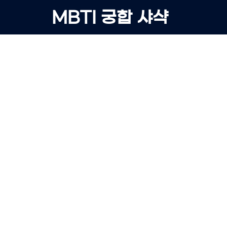
Skip
MBTI 궁합 샤샥
to
content