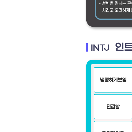
– 철벽을 잘치는 편
– 차갑고 오만하게
인트
INTJ
냉랭하게보임
민감함