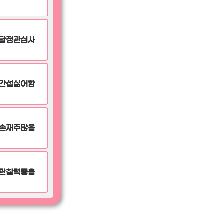
답정관심사
간섭싫어함
손재주많음
관찰력좋음