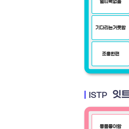
멀티력없음
기다리는거못함
조용한편
잇트
ISTP
동물좋아함