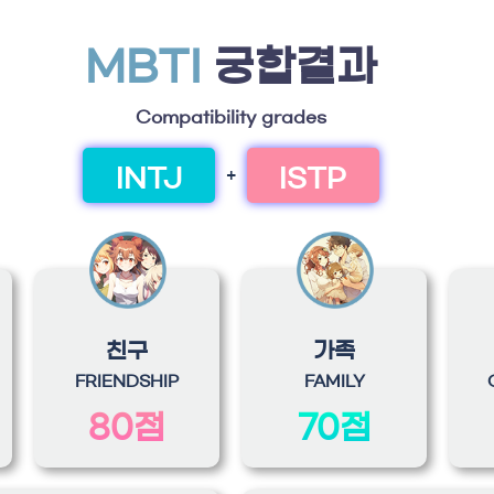
MBTI
궁합결과
Compatibility grades
INTJ
ISTP
+
친구
가족
FRIENDSHIP
FAMILY
80점
70점