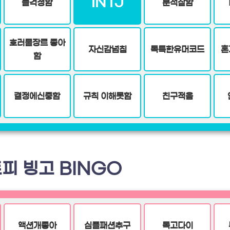
INTJ
늘걱정함
분석잘함
호러물장르 좋아
자신감넘침
독특한유머코드
혼
함
결정에신중함
규칙 이해못함
친구적음
피 빙고 BINGO
액션개좋아
심플패션추구
독고다이