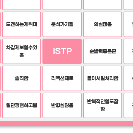
도전하는게취미
분석가기질
의심많음
차갑게보일수있
ISTP
순발력좋은편
음
솔직함
리액션제로
몰아서일처리함
반복적인일도잘
일단경험하고봄
반항심많음
함