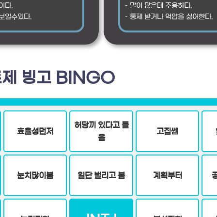
이다.
– 말이 많은데 조용하다.
 보일수있다.
– 통제 받거나 억압을 싫어한다.
제 빙고 BINGO
허당끼 있다고 들
효율성먼저
고집쎔
음
눈치많이봄
일단 벌리고 봄
계획부터