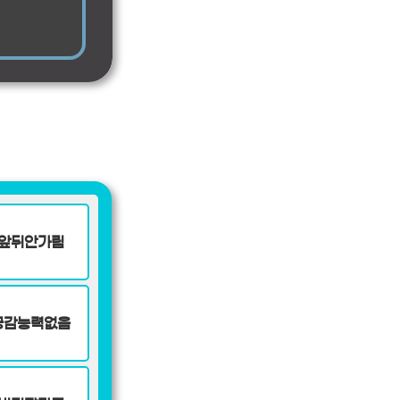
앞뒤안가림
공감능력없음