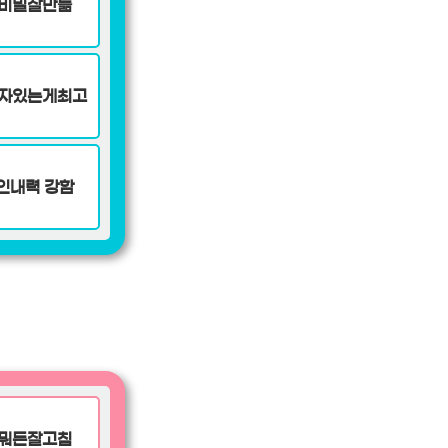
비밀잘만듦
자있는게최고
인내력 강함
뭐든잘고침