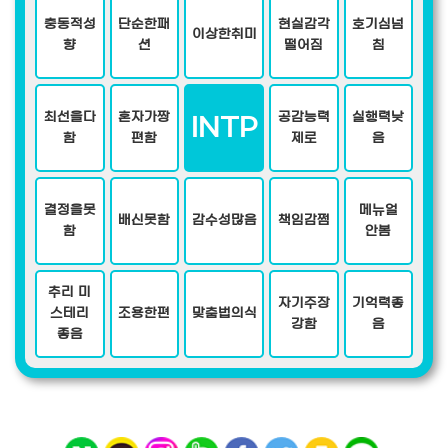
충동적성
단순한패
현실감각
호기심넘
이상한취미
향
션
떨어짐
침
최선을다
혼자가짱
공감능력
실행력낮
INTP
함
편함
제로
음
결정을못
메뉴얼
배신못함
감수성많음
책임감쩜
함
안봄
추리 미
자기주장
기억력좋
스테리
조용한편
맞춤법의식
강함
음
좋음