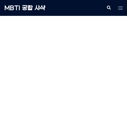
Skip
MBTI 궁합 샤샥
Search
Tog
to
me
content