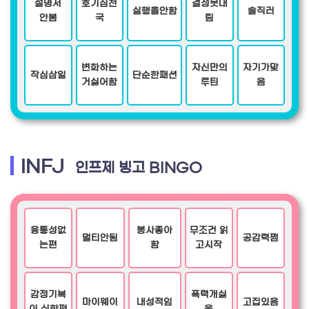
설명서
호기심천
결정못내
실행을안함
솔직러
안봄
국
림
변화하는
자신만의
자기가맞
작심삼일
단순한패션
거싫어함
루틴
음
INFJ
인프제 빙고 BINGO
융통성없
봉사좋아
무조건 읽
멀티안됨
공감력쩜
는편
함
고시작
감정기복
폭력개싫
마이웨이
내성적임
고집있음