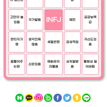
이 심한편
음
고민이 늘
공감능력
INFJ
귀가얇음
예민
있음
갑
판타지가
생각진짜
귀신도있
세밀한편
감성적임
짱
많음
음
잘들어주
애늙은이
상처잘받
뭘항상 잃
신은있음
는편
라들음
음
어버림