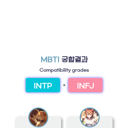
MBTI
궁합결과
Compatibility grades
INTP
INFJ
+