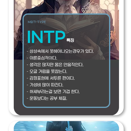
MBTI TYPE
INTP
특징
– 상상속에서 못헤어나오는경우가 있다.
– 이론중심적이다.
– 생각은 많지만 몸은 안움직인다.
– 오글 거림을 못참는다.
– 감정표현에 서투른 편이다.
– 가성비 많이 따진다.
– 허세부리는걸 보면 기겁 한다.
– 운동보다는 공부 체질.