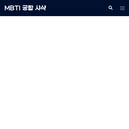
Skip
MBTI 궁합 샤샥
Search
Tog
to
me
content