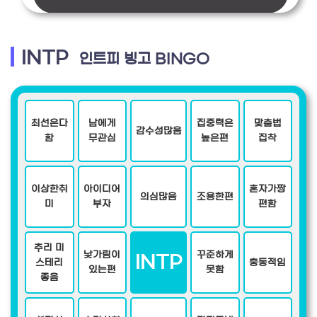
INTP
인트피 빙고 BINGO
최선은다
남에게
집중력은
맞춤법
감수성많음
함
무관심
높은편
집착
이상한취
아이디어
혼자가짱
의심많음
조용한편
미
부자
편함
추리 미
낯가림이
꾸준하게
INTP
스테리
충동적임
있는편
못함
좋음