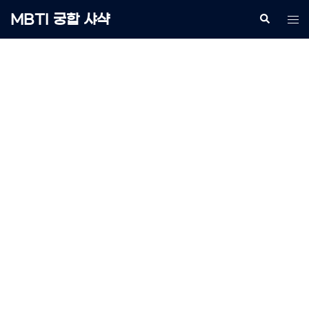
Skip
MBTI 궁합 샤샥
Search
Tog
to
me
content