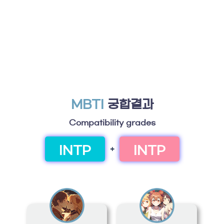
MBTI
궁합결과
Compatibility grades
INTP
INTP
+