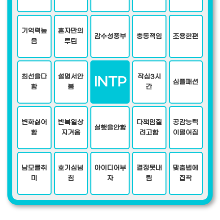
기억력높
혼자만의
감수성풍부
충동적임
조용한편
음
루틴
최선을다
설명서안
작심3시
INTP
심플패션
함
봄
간
변화싫어
반복일상
다책임질
공감능력
실행을안함
함
지겨움
려고함
이떨어짐
남모를취
호기심넘
아이디어부
결정못내
맞춤법에
미
침
자
림
집착