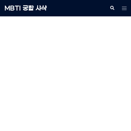
Skip
MBTI 궁합 샤샥
Search
Tog
to
me
content