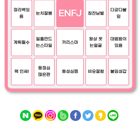
정리벽있
다갖다붙
ENFJ
눈치잘봄
칭찬남발
음
임
일을만드
항상 웃
대범함이
계획필수
카리스마
는스타일
는얼굴
있음
동정심
핵 인싸!
충성심쩜
비유잘함
붙임성갑
많은편