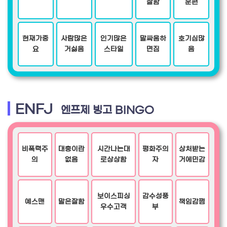
잘함
운편
현재가중
사람많은
인기많은
말싸움하
호기심많
요
거싫음
스타일
면짐
음
ENFJ
엔프제 빙고 BINGO
비폭력주
대충이란
시간나는대
평화주의
상처받는
의
없음
로상상함
자
거에민감
보이스피싱
감수성풍
예스맨
말은잘함
책임감쩜
우수고객
부