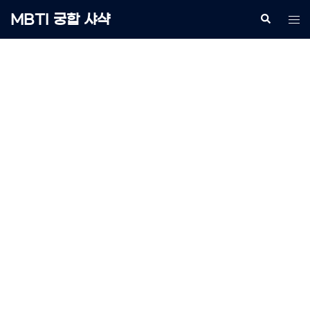
Skip
MBTI 궁합 샤샥
Search
Tog
to
me
content