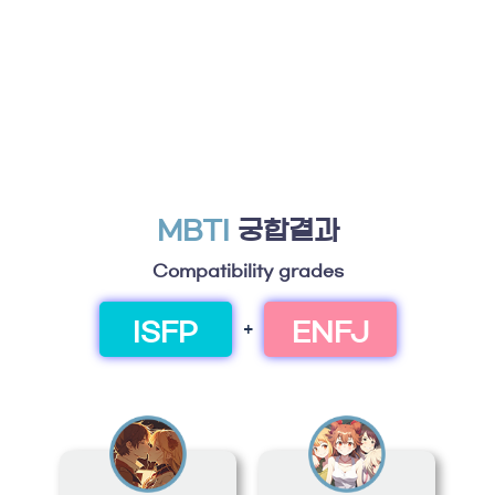
MBTI
궁합결과
Compatibility grades
ISFP
ENFJ
+