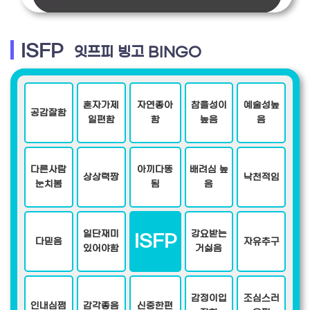
ISFP
잇프피 빙고 BINGO
혼자가제
자연좋아
참을성이
예술성높
공감잘함
일편함
함
높음
음
다른사람
아끼다똥
배려심 높
상상력짱
낙천적임
눈치봄
됨
음
일단재미
강요받는
ISFP
다믿음
자유추구
있어야함
거싫음
감정이입
조심스러
인내심쩜
감각좋음
신중한편