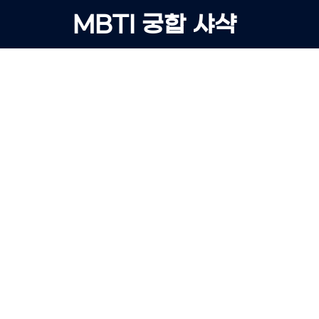
Skip
MBTI 궁합 샤샥
to
content