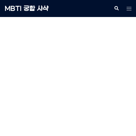
Skip
MBTI 궁합 샤샥
Search
Tog
to
me
content