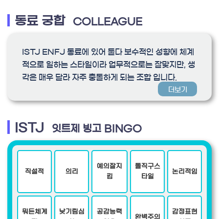
동료 궁합
COLLEAGUE
ISTJ ENFJ 동료에 있어 둘다 보수적인 성향에 체계
적으로 일하는 스타일이라 업무적으로는 잘맞지만, 생
각은 매우 달라 자주 충돌하게 되는 조합 입니다.
더보기
ISTJ
잇트제 빙고 BINGO
예의잘지
돌직구스
직설적
의리
논리적임
킴
타일
뭐든체계
낮기림심
공감능력
감정표현
완벽주의