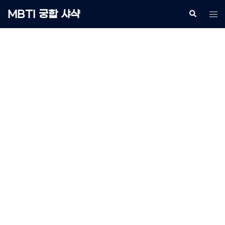
Skip
MBTI 궁합 샤샥
Search
Tog
to
me
content