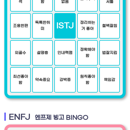
적
함
없음
서툼
독특한취
정리하는
ISTJ
조용한편
철벽잘침
미
거 좋아
정확해야
외골수
설명충
인내력쩜
법잘지킴
함
최선좋아
원칙좋아
약속중요
강박증
책임감
함
함
ENFJ
엔프제 빙고 BINGO