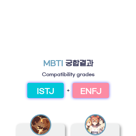
MBTI
궁합결과
Compatibility grades
ISTJ
ENFJ
+