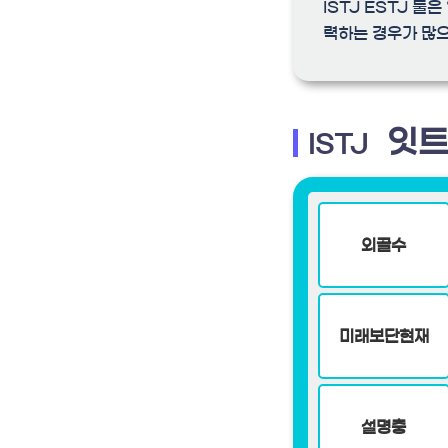
ISTJ ESTJ 
력하는 경우가 많으
잇트
ISTJ
외골수
미래보단현재
설명충