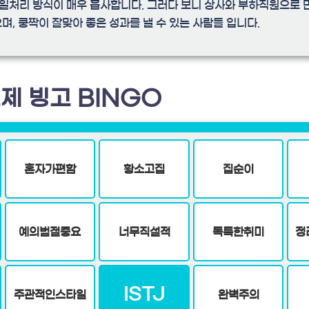
둘은 일처리 방식이 매우 흡사합니다. 그러다 보니 상사와 부하직원으로 
며, 쿵짝이 잘맞아 좋은 성과를 낼 수 있는 사람들 입니다.
제 빙고 BINGO
혼자가편함
황소고집
집순이
예의범절중요
너무직설적
독특한취미
정
ISTJ
주관적인스타일
완벽주의