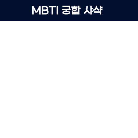
Skip
MBTI 궁합 샤샥
to
content