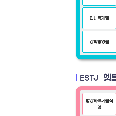
인내력개쩜
강박증있음
엣트
ESTJ
항상바쁘게움직
임