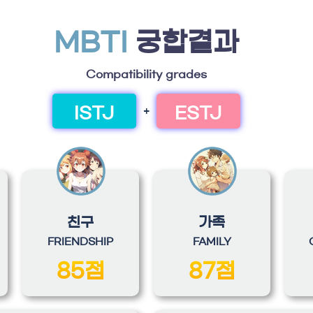
MBTI
궁합결과
Compatibility grades
ISTJ
ESTJ
+
친구
가족
FRIENDSHIP
FAMILY
85점
87점