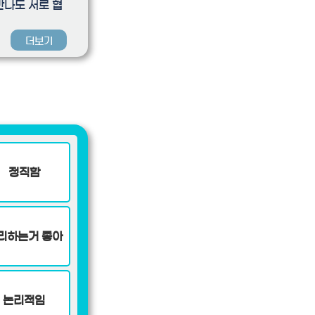
만나도 서로 협
더보기
정직함
리하는거 좋아
논리적임