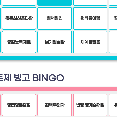
뭐든최선을다함
철벽잘침
원칙좋아함
공감능력제로
낮기림심함
체계잘잡음
제 빙고 BINGO
정리정돈잘함
완벽주의자
변명 핑계싫어함