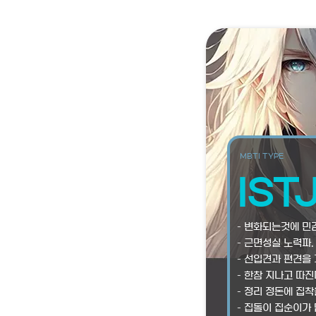
MBTI TYPE
IST
– 변화되는것에 민감
– 근면성실 노력파.
– 선입견과 편견을
– 한참 지나고 따진
– 정리 정돈에 집착
– 집돌이 집순이가 